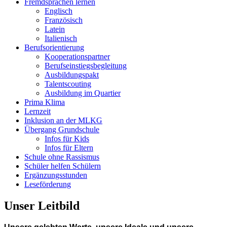
Fremdsprachen lernen
Englisch
Französisch
Latein
Italienisch
Berufsorientierung
Kooperationspartner
Berufseinstiegsbegleitung
Ausbildungspakt
Talentscouting
Ausbildung im Quartier
Prima Klima
Lernzeit
Inklusion an der MLKG
Übergang Grundschule
Infos für Kids
Infos für Eltern
Schule ohne Rassismus
Schüler helfen Schülern
Ergänzungsstunden
Leseförderung
Unser Leitbild