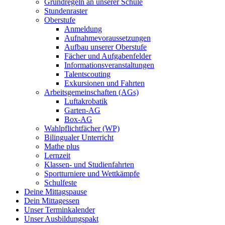
Grundregeln an unserer Schule
Stundenraster
Oberstufe
Anmeldung
Aufnahmevoraussetzungen
Aufbau unserer Oberstufe
Fächer und Aufgabenfelder
Informationsveranstaltungen
Talentscouting
Exkursionen und Fahrten
Arbeitsgemeinschaften (AGs)
Luftakrobatik
Garten-AG
Box-AG
Wahlpflichtfächer (WP)
Bilingualer Unterricht
Mathe plus
Lernzeit
Klassen- und Studienfahrten
Sportturniere und Wettkämpfe
Schulfeste
Deine Mittagspause
Dein Mittagessen
Unser Terminkalender
Unser Ausbildungspakt