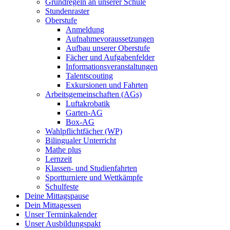
Grundregeln an unserer Schule
Stundenraster
Oberstufe
Anmeldung
Aufnahmevoraussetzungen
Aufbau unserer Oberstufe
Fächer und Aufgabenfelder
Informationsveranstaltungen
Talentscouting
Exkursionen und Fahrten
Arbeitsgemeinschaften (AGs)
Luftakrobatik
Garten-AG
Box-AG
Wahlpflichtfächer (WP)
Bilingualer Unterricht
Mathe plus
Lernzeit
Klassen- und Studienfahrten
Sportturniere und Wettkämpfe
Schulfeste
Deine Mittagspause
Dein Mittagessen
Unser Terminkalender
Unser Ausbildungspakt