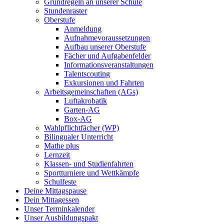
Grundregeln an unserer Schule
Stundenraster
Oberstufe
Anmeldung
Aufnahmevoraussetzungen
Aufbau unserer Oberstufe
Fächer und Aufgabenfelder
Informationsveranstaltungen
Talentscouting
Exkursionen und Fahrten
Arbeitsgemeinschaften (AGs)
Luftakrobatik
Garten-AG
Box-AG
Wahlpflichtfächer (WP)
Bilingualer Unterricht
Mathe plus
Lernzeit
Klassen- und Studienfahrten
Sportturniere und Wettkämpfe
Schulfeste
Deine Mittagspause
Dein Mittagessen
Unser Terminkalender
Unser Ausbildungspakt