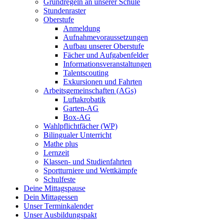
Grundregeln an unserer Schule
Stundenraster
Oberstufe
Anmeldung
Aufnahmevoraussetzungen
Aufbau unserer Oberstufe
Fächer und Aufgabenfelder
Informationsveranstaltungen
Talentscouting
Exkursionen und Fahrten
Arbeitsgemeinschaften (AGs)
Luftakrobatik
Garten-AG
Box-AG
Wahlpflichtfächer (WP)
Bilingualer Unterricht
Mathe plus
Lernzeit
Klassen- und Studienfahrten
Sportturniere und Wettkämpfe
Schulfeste
Deine Mittagspause
Dein Mittagessen
Unser Terminkalender
Unser Ausbildungspakt